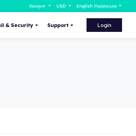
Аккаунт
USD
English Українська
l & Security
Support
Login