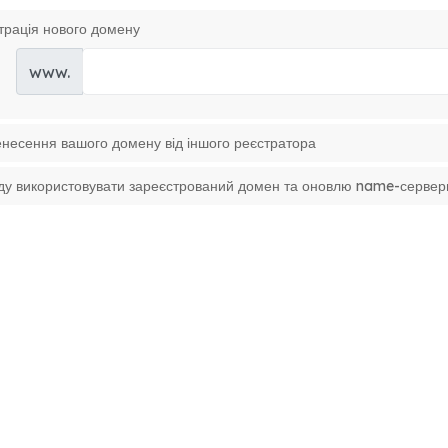
трація нового домену
www.
несення вашого домену від іншого реєстратора
ду використовувати зареєстрований домен та оновлю name-сервер