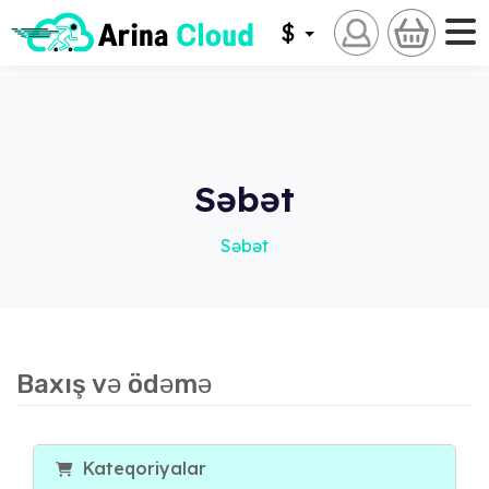
$
Səbət
Səbət
Baxış və ödəmə
Kateqoriyalar