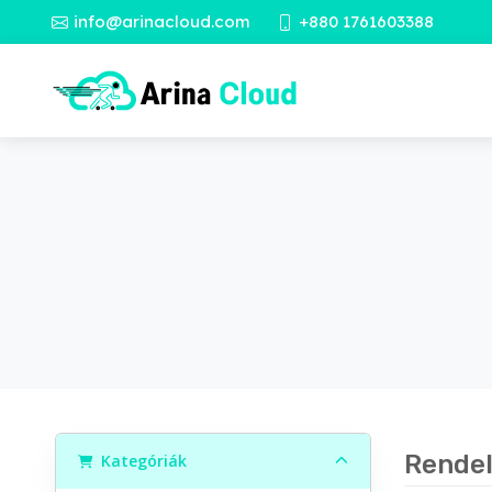
info@arinacloud.com
+880 1761603388
Rendel
Kategóriák