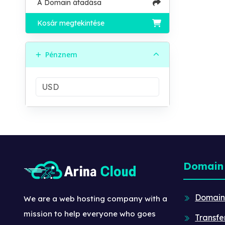
A Domain átadása
Kosár megtekintése
Pénznem
Domain
Domain
We are a web hosting company with a
mission to help everyone who goes
Transfe