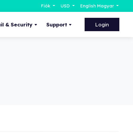
Fiók
USD
English Magyar
l & Security
Support
Login